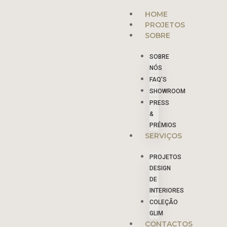
Skip
Menu
HOME
to
PROJETOS
content
SOBRE
SOBRE
NÓS
FAQ’S
SHOWROOM
PRESS
&
PRÉMIOS
SERVIÇOS
PROJETOS
DESIGN
DE
INTERIORES
COLEÇÃO
GLIM
CONTACTOS