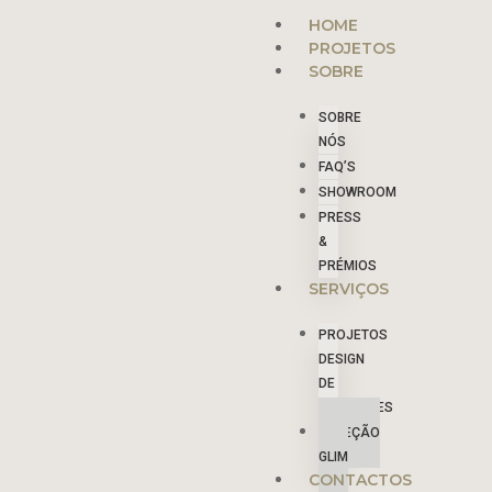
Skip
Menu
HOME
to
PROJETOS
content
SOBRE
SOBRE
NÓS
FAQ’S
SHOWROOM
PRESS
&
PRÉMIOS
SERVIÇOS
PROJETOS
DESIGN
DE
INTERIORES
COLEÇÃO
GLIM
CONTACTOS