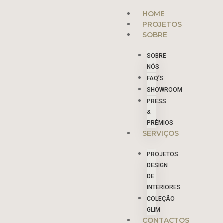
Skip
Menu
HOME
to
PROJETOS
content
SOBRE
SOBRE
NÓS
FAQ’S
SHOWROOM
PRESS
&
PRÉMIOS
SERVIÇOS
PROJETOS
DESIGN
DE
INTERIORES
COLEÇÃO
GLIM
CONTACTOS