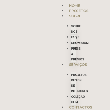
Skip
Menu
HOME
to
PROJETOS
content
SOBRE
SOBRE
NÓS
FAQ’S
SHOWROOM
PRESS
&
PRÉMIOS
SERVIÇOS
PROJETOS
DESIGN
DE
INTERIORES
COLEÇÃO
GLIM
CONTACTOS