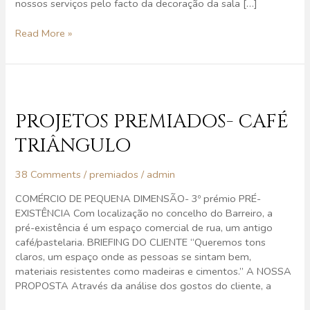
nossos serviços pelo facto da decoração da sala […]
Read More »
Projetos
Premiados-
Café
PROJETOS PREMIADOS- CAFÉ
Triângulo
TRIÂNGULO
38 Comments
/
premiados
/
admin
COMÉRCIO DE PEQUENA DIMENSÃO- 3º prémio PRÉ-
EXISTÊNCIA Com localização no concelho do Barreiro, a
pré-existência é um espaço comercial de rua, um antigo
café/pastelaria. BRIEFING DO CLIENTE “Queremos tons
claros, um espaço onde as pessoas se sintam bem,
materiais resistentes como madeiras e cimentos.” A NOSSA
PROPOSTA Através da análise dos gostos do cliente, a