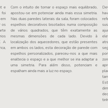
ut e
Com o intuito de tornar o espaço mais equilibrado,
Dev
 foi
apostou-se em potenciar ainda mais essa simetria.
ha
a em
Nas duas paredes laterais da sala, foram colocados
ref
r os
espelhos decorativos bisotados numa composição
sus
arte
de vários quadrados, que têm exatamente as
aju
rios
mesmas dimensões de cada lado. Devido à
ele
V. A
localização dos aquecedores, que estão presentes
at
ica,
em ambos os lados, esta decoração de parede com
seg
espelhos personalizados, pareceu-nos a que mais
pon
enaltecia o espaço e a que melhor se iria adaptar a
zon
uma simetria. Para além disso, potenciam e
apr
espalham ainda mais a luz no espaço.
pla
tam
Est
di
dec
tin