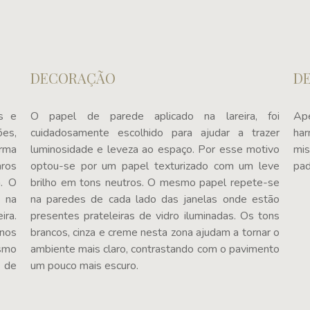
DECORAÇÃO
D
s e
O papel de parede aplicado na lareira, foi
Ape
ões,
cuidadosamente escolhido para ajudar a trazer
har
orma
luminosidade e leveza ao espaço. Por esse motivo
mis
aros
optou-se por um papel texturizado com um leve
pad
a. O
brilho em tons neutros. O mesmo papel repete-se
 na
na paredes de cada lado das janelas onde estão
ra.
presentes prateleiras de vidro iluminadas. Os tons
nos
brancos, cinza e creme nesta zona ajudam a tornar o
smo
ambiente mais claro, contrastando com o pavimento
a de
um pouco mais escuro.