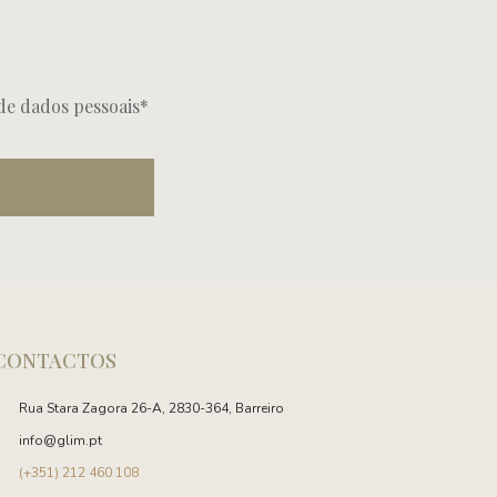
de dados pessoais*
CONTACTOS
Rua Stara Zagora 26-A, 2830-364, Barreiro​
info@glim.pt
(+351) 212 460 108