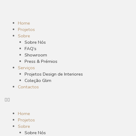
Skip
to
content
Menu
Home
Projetos
Sobre
Sobre Nós
FAQ’s
Showroom
Press & Prémios
Serviços
Projetos Design de Interiores
Coleção Glim
Contactos
Home
Projetos
Sobre
Sobre Nós