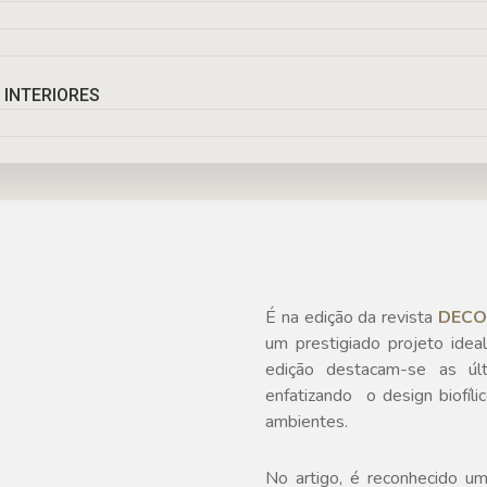
 INTERIORES
É na edição da revista
DEC
um prestigiado projeto idea
edição destacam-se as úl
enfatizando o design biofíli
ambientes.
No artigo, é
reconhecido
um