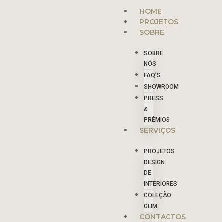
Skip
Menu
HOME
to
PROJETOS
content
SOBRE
SOBRE
NÓS
FAQ’S
SHOWROOM
PRESS
&
PRÉMIOS
SERVIÇOS
PROJETOS
DESIGN
DE
INTERIORES
COLEÇÃO
GLIM
CONTACTOS