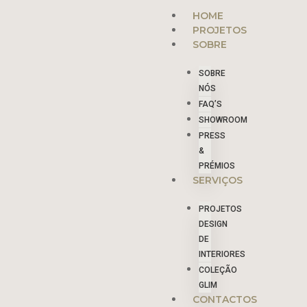
Skip
Menu
HOME
to
PROJETOS
content
SOBRE
SOBRE
NÓS
FAQ’S
SHOWROOM
PRESS
&
PRÉMIOS
SERVIÇOS
PROJETOS
DESIGN
DE
INTERIORES
COLEÇÃO
GLIM
CONTACTOS